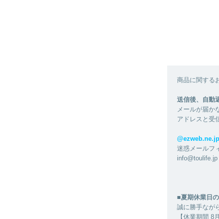
商品に関する
送信後、自動
メールが届か
アドレスと受
@ezweb.n
迷惑メールフ
info@tou
■夏期休業日の
誠に勝手なが
【休業期間 8月1