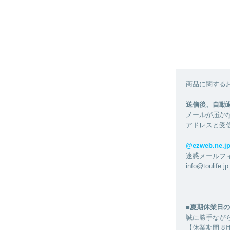
商品に関する
送信後、自動
メールが届か
アドレスと受
@ezweb.n
迷惑メールフ
info@tou
■夏期休業日の
誠に勝手なが
【休業期間 8月1